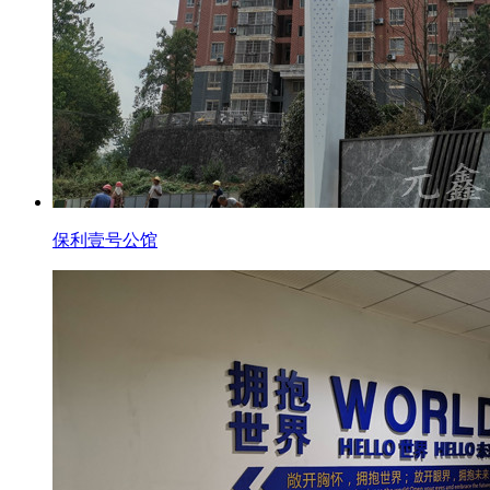
保利壹号公馆