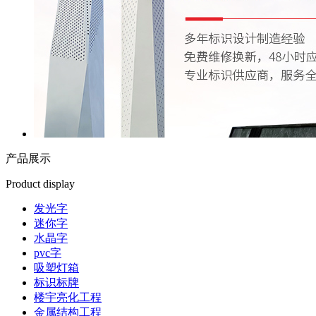
产品展示
Product display
发光字
迷你字
水晶字
pvc字
吸塑灯箱
标识标牌
楼宇亮化工程
金属结构工程