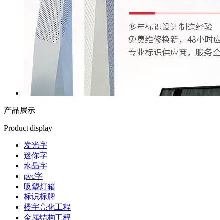
产品展示
Product display
发光字
迷你字
水晶字
pvc字
吸塑灯箱
标识标牌
楼宇亮化工程
金属结构工程